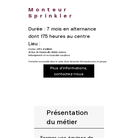
Monteur
Sprinkler
Durée : 7 mois en alternance
dont 175 heures au centre
Lieu :
Centre AFPA d’AMIENS
30 Rue de Poulainville, 80000 Amiens
Hébergement et restauration sur place
Formation accessible dans le cadre d'une demande d'entreprise pour un groupe.
Plus d'informations,
contactez-nous
Présentation
du métier