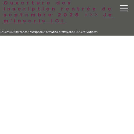
Ouverture des
inscription rentrée de
septembre 2026 =>>
Je
m'inscris ICI
Le Centre
Alternance
Inscription
Formation professionnelle
Certifications